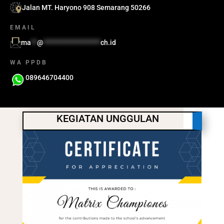
Jalan MT. Haryono 908 Semarang 50266
EMAIL
ma
**
@
*******************
ch.id
WA PPDB
089646704400
KEGIATAN UNGGULAN