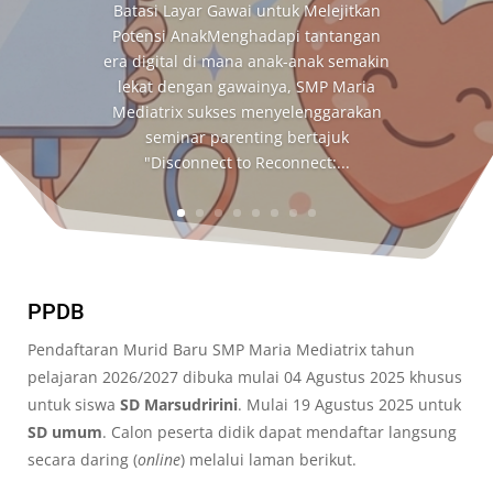
Batasi Layar Gawai untuk Melejitkan
Potensi AnakMenghadapi tantangan
era digital di mana anak-anak semakin
lekat dengan gawainya, SMP Maria
Mediatrix sukses menyelenggarakan
seminar parenting bertajuk
"Disconnect to Reconnect:...
PPDB
Pendaftaran Murid Baru SMP Maria Mediatrix tahun
pelajaran 2026/2027 dibuka mulai 04 Agustus 2025 khusus
untuk siswa
SD Marsudririni
. Mulai 19 Agustus 2025 untuk
SD
umum
. Calon peserta didik dapat mendaftar langsung
secara daring (
online
) melalui laman berikut.